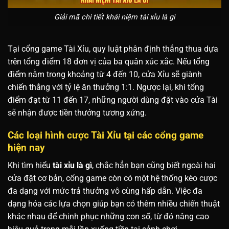
Giải mã chi tiết khái niệm tài xỉu là gì
Tại cổng game Tài Xỉu, quy luật phân định thắng thua dựa
trên tổng điểm 18 đơn vị của ba quân xúc xắc. Nếu tổng
điểm nằm trong khoảng từ 4 đến 10, cửa Xỉu sẽ giành
chiến thắng với tỷ lệ ăn thưởng 1:1. Ngược lại, khi tổng
điểm đạt từ 11 đến 17, những người dùng đặt vào cửa Tài
sẽ nhận được tiền thưởng tương xứng.
Các loại hình cược Tài Xỉu tại các cổng game
hiện nay
Khi tìm hiểu
tài xỉu là gì
, chắc hẳn bạn cũng biết ngoài hai
cửa đặt cơ bản, cổng game còn có một hệ thống kèo cược
đa dạng với mức trả thưởng vô cùng hấp dẫn. Việc đa
dạng hóa các lựa chọn giúp bạn có thêm nhiều chiến thuật
khác nhau để chinh phục những con số, từ đó nâng cao