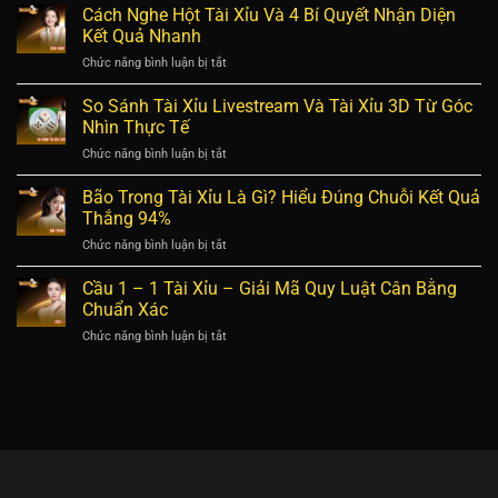
Nghiêng
Cách Nghe Hột Tài Xỉu Và 4 Bí Quyết Nhận Diện
Tài
Kết Quả Nhanh
Xỉu
Chức năng bình luận bị tắt
ở
–
Cách
Cách
Nghe
So Sánh Tài Xỉu Livestream Và Tài Xỉu 3D Từ Góc
Nhận
Hột
Diện
Nhìn Thực Tế
Tài
4
Chức năng bình luận bị tắt
ở
Xỉu
Kiểu
So
Và
Chuỗi
Sánh
Bão Trong Tài Xỉu Là Gì? Hiểu Đúng Chuỗi Kết Quả
4
Lệch
Tài
Bí
Thắng 94%
Chuẩn
Xỉu
Quyết
Chức năng bình luận bị tắt
ở
Livestream
Nhận
Bão
Và
Diện
Trong
Cầu 1 – 1 Tài Xỉu – Giải Mã Quy Luật Cân Bằng
Tài
Kết
Tài
Xỉu
Chuẩn Xác
Quả
Xỉu
3D
Nhanh
Chức năng bình luận bị tắt
ở
Là
Từ
Cầu
Gì?
Góc
1
Hiểu
Nhìn
–
Đúng
Thực
1
Chuỗi
Tế
Tài
Kết
Xỉu
Quả
–
Thắng
Giải
94%