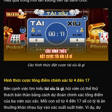
hiệu quả trong mỗi lần xuống tiền tại sảnh chơi.
Các hình thức đặt cược tài xỉu là gì
Hình thức cược tổng điểm chính xác từ 4 đến 17
Bên cạnh việc tìm hiểu
tài xỉu là gì
, hội viên có thể thử
thách bản thân bằng cách dự đoán chính xác tổng điểm
của ba viên xúc xắc. Mỗi con số từ 4 đến 17 sẽ có tỷ lệ ăn
thưởng khác nhau tùy vào xác suất xuất hiện. Ví dụ, dự