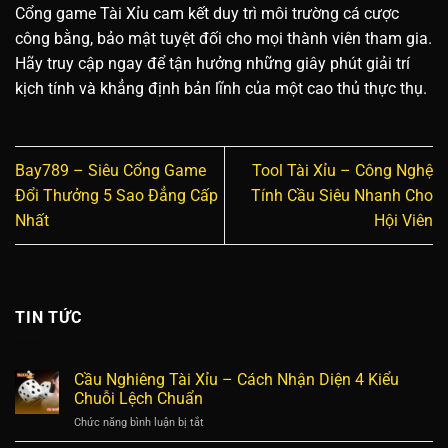
Cổng game Tài Xỉu cam kết duy trì môi trường cá cược
công bằng, bảo mật tuyệt đối cho mọi thành viên tham gia.
Hãy truy cập ngay để tận hưởng những giây phút giải trí
kịch tính và khẳng định bản lĩnh của một cao thủ thực thụ.
Bay789 – Siêu Cổng Game
Tool Tài Xỉu – Công Nghệ
Đổi Thưởng 5 Sao Đẳng Cấp
Tính Cầu Siêu Nhanh Cho
Nhất
Hội Viên
TIN TỨC
Cầu Nghiêng Tài Xỉu – Cách Nhận Diện 4 Kiểu
Chuỗi Lệch Chuẩn
Chức năng bình luận bị tắt
ở
Cầu