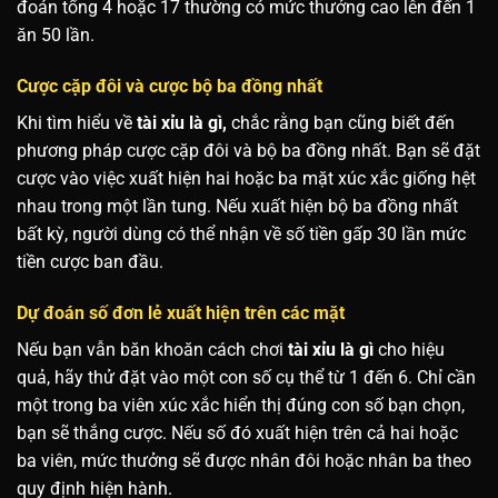
đoán tổng 4 hoặc 17 thường có mức thưởng cao lên đến 1
ăn 50 lần.
Cược cặp đôi và cược bộ ba đồng nhất
Khi tìm hiểu về
tài xỉu là gì,
chắc rằng bạn cũng biết đến
phương pháp cược cặp đôi và bộ ba đồng nhất. Bạn sẽ đặt
cược vào việc xuất hiện hai hoặc ba mặt xúc xắc giống hệt
nhau trong một lần tung. Nếu xuất hiện bộ ba đồng nhất
bất kỳ, người dùng có thể nhận về số tiền gấp 30 lần mức
tiền cược ban đầu.
Dự đoán số đơn lẻ xuất hiện trên các mặt
Nếu bạn vẫn băn khoăn cách chơi
tài xỉu là gì
cho hiệu
quả, hãy thử đặt vào một con số cụ thể từ 1 đến 6. Chỉ cần
một trong ba viên xúc xắc hiển thị đúng con số bạn chọn,
bạn sẽ thắng cược. Nếu số đó xuất hiện trên cả hai hoặc
ba viên, mức thưởng sẽ được nhân đôi hoặc nhân ba theo
quy định hiện hành.