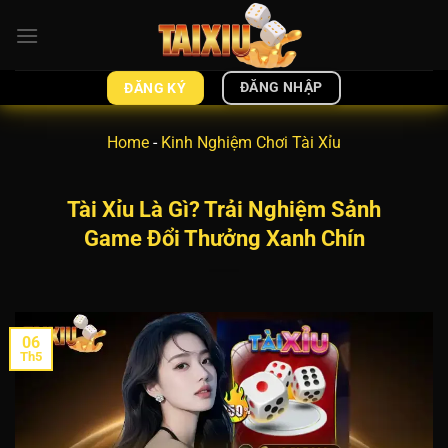
Bỏ
qua
nội
dung
ĐĂNG NHẬP
ĐĂNG KÝ
Home
-
Kinh Nghiệm Chơi Tài Xỉu
Tài Xỉu Là Gì? Trải Nghiệm Sảnh
Game Đổi Thưởng Xanh Chín
06
Th5