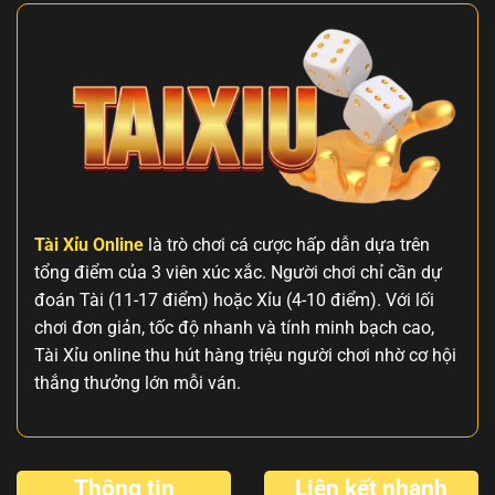
Mã
Quy
Luật
Cân
Bằng
Chuẩn
Xác
Tài Xỉu Online
là trò chơi cá cược hấp dẫn dựa trên
tổng điểm của 3 viên xúc xắc. Người chơi chỉ cần dự
đoán Tài (11-17 điểm) hoặc Xỉu (4-10 điểm). Với lối
chơi đơn giản, tốc độ nhanh và tính minh bạch cao,
Tài Xỉu online thu hút hàng triệu người chơi nhờ cơ hội
thắng thưởng lớn mỗi ván.
Thông tin
Liên kết nhanh