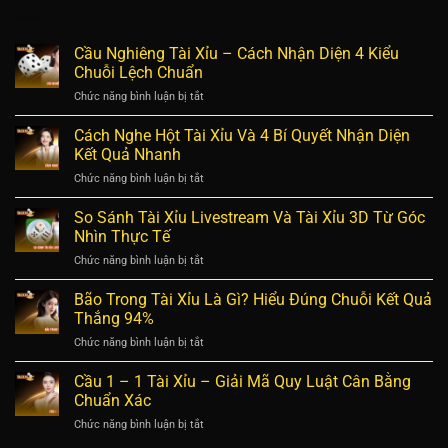
Cầu Nghiêng Tài Xỉu – Cách Nhận Diện 4 Kiểu
Chuỗi Lệch Chuẩn
Chức năng bình luận bị tắt
ở
Cầu
Nghiêng
Cách Nghe Hột Tài Xỉu Và 4 Bí Quyết Nhận Diện
Tài
Kết Quả Nhanh
Xỉu
Chức năng bình luận bị tắt
ở
–
Cách
Cách
Nghe
So Sánh Tài Xỉu Livestream Và Tài Xỉu 3D Từ Góc
Nhận
Hột
Diện
Nhìn Thực Tế
Tài
4
Chức năng bình luận bị tắt
ở
Xỉu
Kiểu
So
Và
Chuỗi
Sánh
Bão Trong Tài Xỉu Là Gì? Hiểu Đúng Chuỗi Kết Quả
4
Lệch
Tài
Bí
Thắng 94%
Chuẩn
Xỉu
Quyết
Chức năng bình luận bị tắt
ở
Livestream
Nhận
Bão
Và
Diện
Trong
Cầu 1 – 1 Tài Xỉu – Giải Mã Quy Luật Cân Bằng
Tài
Kết
Tài
Xỉu
Chuẩn Xác
Quả
Xỉu
3D
Nhanh
Chức năng bình luận bị tắt
ở
Là
Từ
Cầu
Gì?
Góc