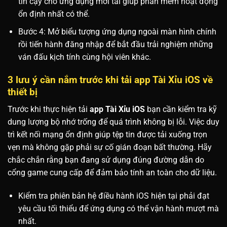
tin cậy cho ứng dụng mới tải giúp phần mềm hoạt động
ổn định nhất có thể.
Bước 4: Mở biểu tượng ứng dụng ngoài màn hình chính
rồi tiến hành đăng nhập để bắt đầu trải nghiệm những
ván đấu kịch tính cùng hội viên khác.
3 lưu ý cần nắm trước khi tải app Tài Xỉu iOS về
thiết bị
Trước khi thực hiện tải
app Tài Xỉu iOS
bạn cần kiểm tra kỹ
dung lượng bộ nhớ trống để quá trình không bị lỗi. Việc duy
trì kết nối mạng ổn định giúp tệp tin được tải xuống trọn
vẹn mà không gặp phải sự cố gián đoạn bất thường. Hãy
chắc chắn rằng bạn đang sử dụng đúng đường dẫn do
cổng game cung cấp để đảm bảo tính an toàn cho dữ liệu.
Kiểm tra phiên bản hệ điều hành iOS hiện tại phải đạt
yêu cầu tối thiểu để ứng dụng có thể vận hành mượt mà
nhất.