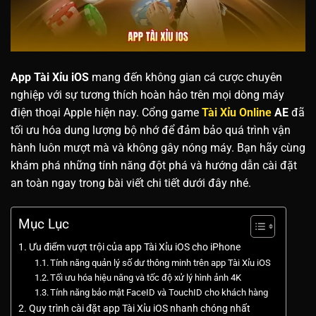
App Tài Xỉu iOS
mang đến không gian cá cược chuyên
nghiệp với sự tương thích hoàn hảo trên mọi dòng máy
điện thoại Apple hiện nay. Cổng game
Tài Xỉu Online
AE
đã
tối ưu hóa dung lượng bộ nhớ để đảm bảo quá trình vận
hành luôn mượt mà và không gây nóng máy. Bạn hãy cùng
khám phá những tính năng đột phá và hướng dẫn cài đặt
an toàn ngay trong bài viết chi tiết dưới đây nhé.
Mục Lục
Ưu điểm vượt trội của app Tài Xỉu iOS cho iPhone
Tính năng quản lý số dư thông minh trên app Tài Xỉu iOS
Tối ưu hóa hiệu năng và tốc độ xử lý hình ảnh 4K
Tính năng bảo mật FaceID và TouchID cho khách hàng
Quy trình cài đặt app Tài Xỉu iOS nhanh chóng nhất