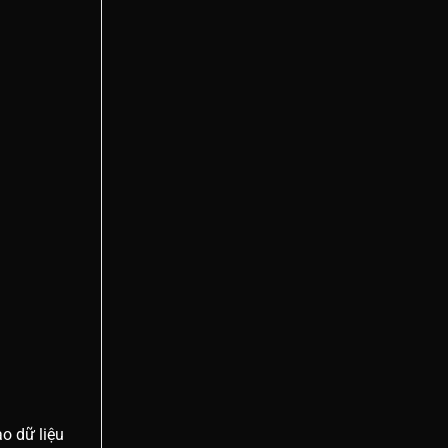
Mã
Quy
Luật
Cân
Bằng
Chuẩn
Xác
o dữ liệu