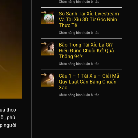
Chức năng bình luận bị tắt
ở
Cách
Cách
Nhận
Nghe
Diện
So Sánh Tài Xỉu Livestream
Hột
4
Và Tài Xỉu 3D Từ Góc Nhìn
Tài
Kiểu
Thực Tế
Xỉu
Chuỗi
Chức năng bình luận bị tắt
ở
Và
Lệch
So
4
Chuẩn
Sánh
Bí
Bão Trong Tài Xỉu Là Gì?
Tài
Quyết
Hiểu Đúng Chuỗi Kết Quả
Xỉu
Nhận
Thắng 94%
Livestream
Diện
Chức năng bình luận bị tắt
ở
Và
Kết
Bão
Tài
Quả
Trong
Xỉu
Cầu 1 – 1 Tài Xỉu – Giải Mã
Nhanh
Tài
3D
Quy Luật Cân Bằng Chuẩn
Xỉu
Từ
Xác
Là
Góc
Chức năng bình luận bị tắt
ở
Gì?
Nhìn
Cầu
Hiểu
Thực
1
Đúng
Tế
uả theo
–
Chuỗi
1
Kết
õi, phù
Tài
Quả
úp người
Xỉu
Thắng
–
94%
Giải