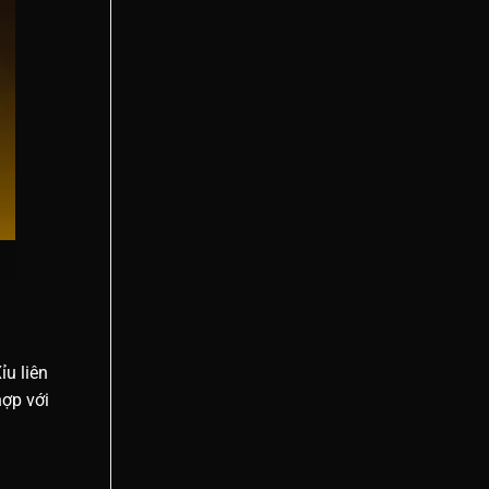
ỉu liên
hợp với