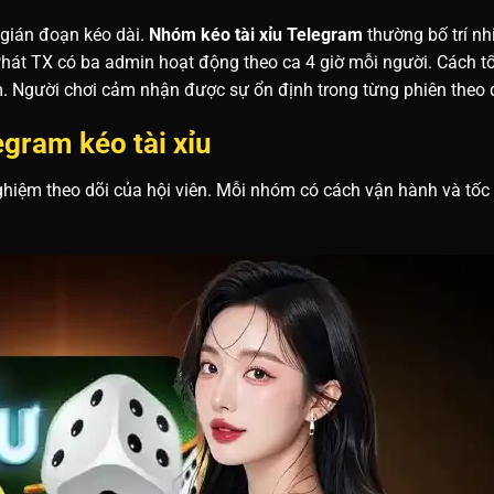
 gián đoạn kéo dài.
Nhóm kéo tài xỉu Telegram
thường bố trí n
Phát TX có ba admin hoạt động theo ca 4 giờ mỗi người. Cách t
m. Người chơi cảm nhận được sự ổn định trong từng phiên theo 
gram kéo tài xỉu
ghiệm theo dõi của hội viên. Mỗi nhóm có cách vận hành và tốc