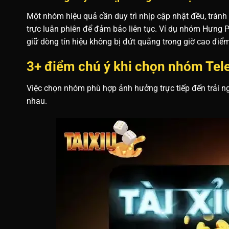
Một nhóm hiệu quả cần duy trì nhịp cập nhật đều, tránh
trực luân phiên để đảm bảo liên tục. Ví dụ nhóm Hưng 
giữ dòng tín hiệu không bị đứt quãng trong giờ cao điể
3+ điểm chú ý khi chọn nhóm Tele
Việc chọn nhóm phù hợp ảnh hưởng trực tiếp đến trải n
nhau.