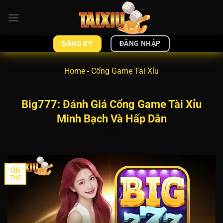
Bỏ
qua
nội
dung
ĐĂNG NHẬP
ĐĂNG KÝ
Home
-
Cổng Game Tài Xỉu
Big777: Đánh Giá Cổng Game Tài Xỉu
Minh Bạch Và Hấp Dẫn
06
Th5