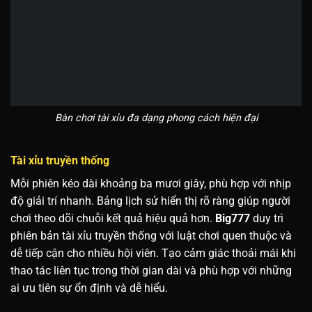
Bàn chơi tài xỉu đa dạng phong cách hiện đại
Tài xỉu truyền thống
Mỗi phiên kéo dài khoảng ba mươi giây, phù hợp với nhịp
độ giải trí nhanh. Bảng lịch sử hiển thị rõ ràng giúp người
chơi theo dõi chuỗi kết quả hiệu quả hơn.
Big777
duy trì
phiên bản tài xỉu truyền thống với luật chơi quen thuộc và
dễ tiếp cận cho nhiều hội viên. Tạo cảm giác thoải mái khi
thao tác liên tục trong thời gian dài và phù hợp với những
ai ưu tiên sự ổn định và dễ hiểu.