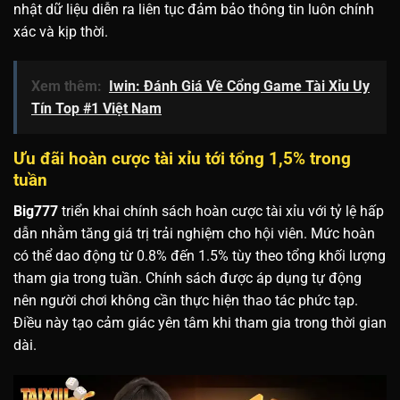
nhật dữ liệu diễn ra liên tục đảm bảo thông tin luôn chính
xác và kịp thời.
Xem thêm:
Iwin: Đánh Giá Về Cổng Game Tài Xỉu Uy
Tín Top #1 Việt Nam
Ưu đãi hoàn cược tài xỉu tới tổng 1,5% trong
tuần
Big777
triển khai chính sách hoàn cược tài xỉu với tỷ lệ hấp
dẫn nhằm tăng giá trị trải nghiệm cho hội viên. Mức hoàn
có thể dao động từ 0.8% đến 1.5% tùy theo tổng khối lượng
tham gia trong tuần. Chính sách được áp dụng tự động
nên người chơi không cần thực hiện thao tác phức tạp.
Điều này tạo cảm giác yên tâm khi tham gia trong thời gian
dài.