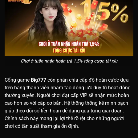
Chơi ở tuần nhận hoàn trả 1,5% tổng cược tài xỉu
Cổng game
Big777
còn phân chia cấp độ hoàn cược dựa
trên hạng thành viên nhằm tạo động lực duy trì hoạt động
thường xuyên. Người chơi đạt cấp VIP sẽ nhận mức hoàn
cao hơn so với cấp cơ bản. Hệ thống thống kê minh bạch
giúp theo dõi số tiền hoàn dễ dàng qua từng giai đoạn.
Chính sách này mang lại lợi thế rõ rệt cho những người
chơi có tần suất tham gia ổn định.