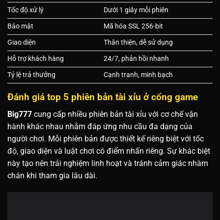
Tốc độ xử lý
Dưới 1 giây mỗi phiên
Bảo mật
Mã hóa SSL 256-bit
Giao diện
Thân thiện, dễ sử dụng
Hỗ trợ khách hàng
24/7, phản hồi nhanh
Tỷ lệ trả thưởng
Cạnh tranh, minh bạch
Đánh giá top 5 phiên bản tài xỉu ở cổng game
Big777
cung cấp nhiều phiên bản tài xỉu với cơ chế vận
hành khác nhau nhằm đáp ứng nhu cầu đa dạng của
người chơi. Mỗi phiên bản được thiết kế riêng biệt với tốc
độ, giao diện và luật chơi có điểm nhấn riêng. Sự khác biệt
này tạo nên trải nghiệm linh hoạt và tránh cảm giác nhàm
chán khi tham gia lâu dài.