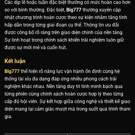
Các dịp lễ hoặc tuần đặc biệt thường có mức hoàn cao hơn
so với bình thường. Đặc biệt,
Big777
thường xuyên cập
nhật chương trình hoàn cược theo sự kiện nhằm tăng tính
hấp dẫn trong từng giai đoạn cụ thể. Thông tin ưu đãi
được công bố rõ ràng trên giao diện chính của nền tảng.
Sự linh hoạt trong chính sách khiến trải nghiệm luôn giữ
được sự mới mẻ và cuốn hút.
Kết luận
Big777
thể hiện rõ năng lực vận hành ổn định cùng hệ
thống tài xỉu đa dạng đáp ứng nhiều phong cách trải
nghiệm khác nhau. Nền tảng duy trì tính minh bạch qua
từng phiên cùng chính sách hoàn cược hợp lý theo từng
cấp độ hội viên. Sự kết hợp giữa công nghệ và thiết kế giao
diện mang lại cảm giác mượt mà trong suốt quá trình tham
gia.