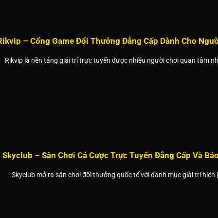
Rikvip – Cổng Game Đổi Thưởng Đẳng Cấp Dành Cho Ngườ
Rikvip là nền tảng giải trí trực tuyến được nhiều người chơi quan tâm nhờ
Skyclub – Sân Chơi Cá Cược Trực Tuyến Đẳng Cấp Và Bả
Skyclub mở ra sân chơi đổi thưởng quốc tế với danh mục giải trí hiện [.