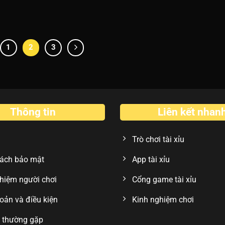
1
2
3
Thông tin
Liên kết nhan
Trò chơi tài xỉu
sách bảo mật
App tài xỉu
hiệm người chơi
Cổng game tài xỉu
oản và điều kiện
Kinh nghiệm chơi
 thường gặp