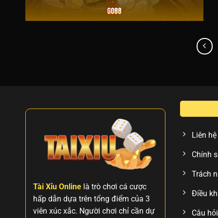
Liên hệ
Chính 
Trách n
Tài Xỉu Online
là trò chơi cá cược
Điều kh
hấp dẫn dựa trên tổng điểm của 3
viên xúc xắc. Người chơi chỉ cần dự
Câu hỏi