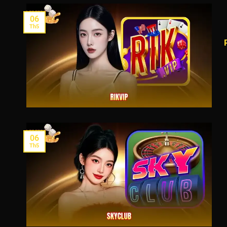
06
Th5
06
Th5