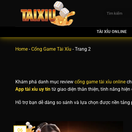
Bỏ
qua
nội
dung
TÀI XỈU ONLINE
Home
-
Cổng Game Tài Xỉu
-
Trang 2
Khám phá danh mục review
cổng game tài xỉu online
ch
App tài xỉu uy tín
từ giao diện thân thiện, tính năng hi
Hỗ trợ bạn dễ dàng so sánh và lựa chọn được nền tảng 
06