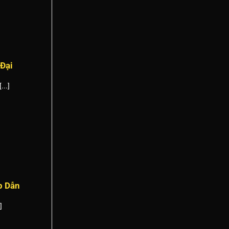
 Đại
...]
p Dẫn
]